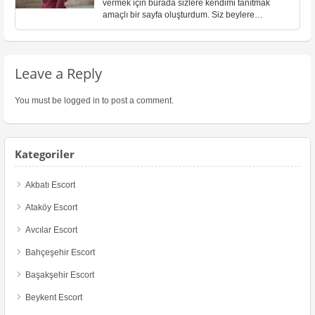
vermek için burada sizlere kendimi tanıtmak
amaçlı bir sayfa oluşturdum. Siz beylere
kendimden hemen bahsedeyim. Ben genç ve
güzel bir escort bayanım [...]
Leave a Reply
You must be
logged in
to post a comment.
Kategoriler
Akbatı Escort
Ataköy Escort
Avcılar Escort
Bahçeşehir Escort
Başakşehir Escort
Beykent Escort