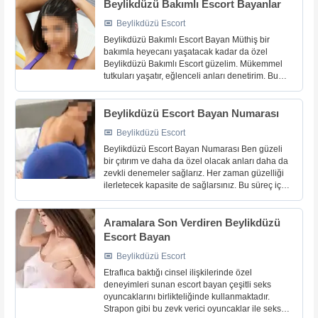
Beylikdüzü Bakımlı Escort Bayanlar
Beylikdüzü Escort
Beylikdüzü Bakımlı Escort Bayan Müthiş bir
bakımla heyecanı yaşatacak kadar da özel
Beylikdüzü Bakımlı Escort güzelim. Mükemmel
tutkuları yaşatır, eğlenceli anları denetirim. Bu
süreçte de zaten seks içerisinde kurulacak olan
ne var ise sizin harika [...]
Beylikdüzü Escort Bayan Numarası
Beylikdüzü Escort
Beylikdüzü Escort Bayan Numarası Ben güzeli
bir çıtırım ve daha da özel olacak anları daha da
zevkli denemeler sağlarız. Her zaman güzelliği
ilerletecek kapasite de sağlarsınız. Bu süreç için
hemen buluşmalısınız benimle. Daha fazlasını
da [...]
Aramalara Son Verdiren Beylikdüzü
Escort Bayan
Beylikdüzü Escort
Etraflıca baktığı cinsel ilişkilerinde özel
deneyimleri sunan escort bayan çeşitli seks
oyuncaklarını birlikteliğinde kullanmaktadır.
Strapon gibi bu zevk verici oyuncaklar ile seksin