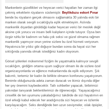
Mankenlerin güzellikleri ve heyecan verici hayatları her zaman ilgi
çekmiş erkeklerin rüyalarını süslemiştir.
Beylikduzu eskort Pınar
bende bu rüyaların gerçek olmasını sağlamakta 30 yalında eski bir
manken olarak sevgili sıcaklığıyla eşlik etmekteyim. Aslında
mankenlik dışardan görüldüğü kadar heyecan verici bir meslek değil
aksine çok yorucu ve insanı belli kalıpların içinde tutuyor. Oysa ben
özgür ruhlu bir kadınım ve hala çok seksi ve güzel olmama rağmen
mankenlik yapmıyor onun yerine sizlere bu özel hizmeti veriyorum.
Hayatınıza bir yıldız gibi doğuyor bundan sonra da hayat sizi her
sıktığında yanında olmak istediğiniz kadın oluyorum.
Görsel şölenleri mükemmel fiziğim ile yaşatmakla kalmıyor sevgili
sıcaklığım, girdiğim ortama uyum sağlıyor olmam ile de sizlere özel
organizasyonlarda ve eğlence mekanlarında da eşlik ediyorum. Şık
bakımlı, tertemiz bir kadın ile birlikte olmanın konforunu yaşatıyorum.
Benimle olduğunuzda adeta zaman duracak ve ikimiz dışında diğer
her şey önemini kaybedecektir. Tatlı sohbetler yapacak, birbirimizi
yakından tanıyarak beklentilerimizi de öğreneceğiz. Yaşayacağımız
cinsellik de ten uyumunu yakaladığımız takdirde de sizi hayatımın en
özel erkeği kabul edecek her aradığınızda sizi heyecan ve özlemle
karşılayacağım. Seks dendiğinde ben uzun sevişmeler, ıslak öpüşler,