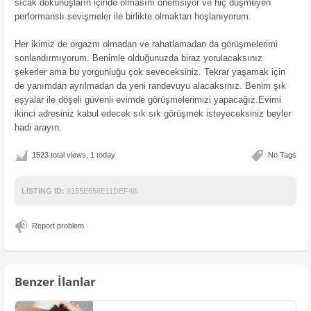
sıcak dokunuşların içinde olmasını önemsiyor ve hiç düşmeyen
performanslı sevişmeler ile birlikte olmaktan hoşlanıyorum.
Her ikimiz de orgazm olmadan ve rahatlamadan da görüşmelerimi
sonlandırmıyorum. Benimle olduğunuzda biraz yorulacaksınız
şekerler ama bu yorgunluğu çok seveceksiniz. Tekrar yaşamak için
de yanımdan ayrılmadan da yeni randevuyu alacaksınız. Benim şık
eşyalar ile döşeli güvenli evimde görüşmelerimizi yapacağız.Evimi
ikinci adresiniz kabul edecek sık sık görüşmek isteyeceksiniz beyler
hadi arayın.
1523 total views, 1 today
No Tags
LISTING ID:
9155E558E11DEF48
Report problem
Benzer İlanlar