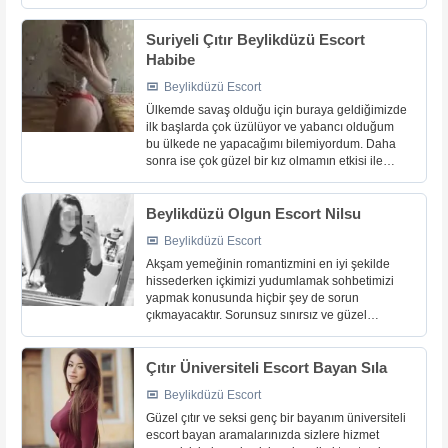
sınırsız kalmasını sağlamaktadır. Her konuda
deneyimleriyle [...]
Suriyeli Çıtır Beylikdüzü Escort
Habibe
Beylikdüzü Escort
Ülkemde savaş olduğu için buraya geldiğimizde
ilk başlarda çok üzülüyor ve yabancı olduğum
bu ülkede ne yapacağımı bilemiyordum. Daha
sonra ise çok güzel bir kız olmamın etkisi ile
erkeklerin yakın ilgisini gördüm ve artık çok
mutlu bir genç [...]
Beylikdüzü Olgun Escort Nilsu
Beylikdüzü Escort
Akşam yemeğinin romantizmini en iyi şekilde
hissederken içkimizi yudumlamak sohbetimizi
yapmak konusunda hiçbir şey de sorun
çıkmayacaktır. Sorunsuz sınırsız ve güzel
ilişkileri minik dudaklarımla güzel bir şekilde
sizlere sunuyorum. Özellikle yaş [...]
Çıtır Üniversiteli Escort Bayan Sıla
Beylikdüzü Escort
Güzel çıtır ve seksi genç bir bayanım üniversiteli
escort bayan aramalarınızda sizlere hizmet