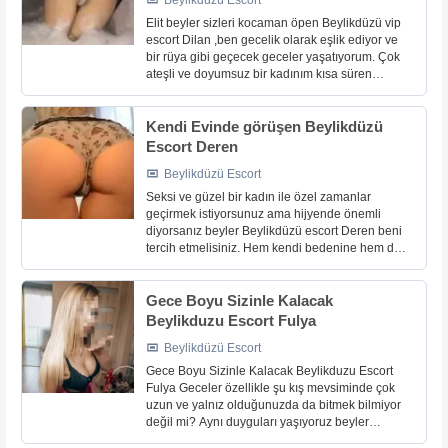
Beylikdüzü Escort
Elit beyler sizleri kocaman öpen Beylikdüzü vip
escort Dilan ,ben gecelik olarak eşlik ediyor ve
bir rüya gibi geçecek geceler yaşatıyorum. Çok
ateşli ve doyumsuz bir kadınım kısa süren
cinselliklerde doyuma ulaşamıyor ve benim gibi
olan beylerin [...]
Kendi Evinde görüşen Beylikdüzü
Escort Deren
Beylikdüzü Escort
Seksi ve güzel bir kadın ile özel zamanlar
geçirmek istiyorsunuz ama hijyende önemli
diyorsanız beyler Beylikdüzü escort Deren beni
tercih etmelisiniz. Hem kendi bedenine hem de
görüşmelerimi yaptığım evimin hijyenine önem
veriyor sizlerin bu [...]
Gece Boyu Sizinle Kalacak
Beylikduzu Escort Fulya
Beylikdüzü Escort
Gece Boyu Sizinle Kalacak Beylikduzu Escort
Fulya Geceler özellikle şu kış mevsiminde çok
uzun ve yalnız olduğunuzda da bitmek bilmiyor
değil mi? Aynı duyguları yaşıyoruz beyler
Beylikduzu escort Fulya olarak yalnız kaldığım