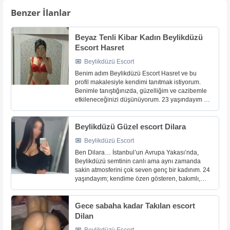
Benzer İlanlar
Beyaz Tenli Kibar Kadın Beylikdüzü
Escort Hasret
Beylikdüzü Escort
Benim adım Beylikdüzü Escort Hasret ve bu
profil makalesiyle kendimi tanıtmak istiyorum.
Benimle tanıştığınızda, güzelliğim ve cazibemle
etkileneceğinizi düşünüyorum. 23 yaşındayım ve
Türkiye'nin en güzel şehirlerinden birinde
yaşıyorum. Uzun, [...]
Beylikdüzü Güzel escort Dilara
Beylikdüzü Escort
Ben Dilara… İstanbul’un Avrupa Yakası’nda,
Beylikdüzü semtinin canlı ama aynı zamanda
sakin atmosferini çok seven genç bir kadınım. 24
yaşındayım; kendime özen gösteren, bakımlı,
enerjik ve modern bir yaşam tarzını benimsemiş
biriyim. 1.67 boyunda, [...]
Gece sabaha kadar Takılan escort
Dilan