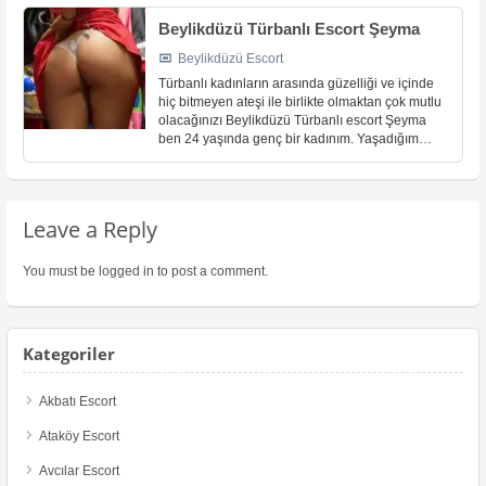
gece pek olmasa da tek [...]
Beylikdüzü Türbanlı Escort Şeyma
Beylikdüzü Escort
Türbanlı kadınların arasında güzelliği ve içinde
hiç bitmeyen ateşi ile birlikte olmaktan çok mutlu
olacağınızı Beylikdüzü Türbanlı escort Şeyma
ben 24 yaşında genç bir kadınım. Yaşadığım
çevreden dolayı özgürce yaşama isteğimin
kısıtlandığını [...]
Leave a Reply
You must be
logged in
to post a comment.
Kategoriler
Akbatı Escort
Ataköy Escort
Avcılar Escort