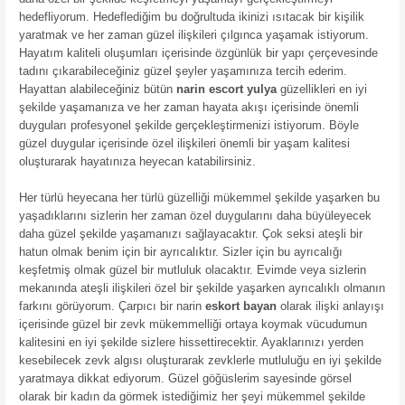
hedefliyorum. Hedeflediğim bu doğrultuda ikinizi ısıtacak bir kişilik
yaratmak ve her zaman güzel ilişkileri çılgınca yaşamak istiyorum.
Hayatım kaliteli oluşumları içerisinde özgünlük bir yapı çerçevesinde
tadını çıkarabileceğiniz güzel şeyler yaşamınıza tercih ederim.
Hayattan alabileceğiniz bütün
narin escort yulya
güzellikleri en iyi
şekilde yaşamanıza ve her zaman hayata akışı içerisinde önemli
duyguları profesyonel şekilde gerçekleştirmenizi istiyorum. Böyle
güzel duygular içerisinde özel ilişkileri önemli bir yaşam kalitesi
oluşturarak hayatınıza heyecan katabilirsiniz.
Her türlü heyecana her türlü güzelliği mükemmel şekilde yaşarken bu
yaşadıklarını sizlerin her zaman özel duygularını daha büyüleyecek
daha güzel şekilde yaşamanızı sağlayacaktır. Çok seksi ateşli bir
hatun olmak benim için bir ayrıcalıktır. Sizler için bu ayrıcalığı
keşfetmiş olmak güzel bir mutluluk olacaktır. Evimde veya sizlerin
mekanında ateşli ilişkileri özel bir şekilde yaşarken ayrıcalıklı olmanın
farkını görüyorum. Çarpıcı bir narin
eskort bayan
olarak ilişki anlayışı
içerisinde güzel bir zevk mükemmelliği ortaya koymak vücudumun
kalitesini en iyi şekilde sizlere hissettirecektir. Ayaklarınızı yerden
kesebilecek zevk algısı oluşturarak zevklerle mutluluğu en iyi şekilde
yaratmaya dikkat ediyorum. Güzel göğüslerim sayesinde görsel
olarak bir kadın da görmek istediğimiz her şeyi mükemmel şekilde