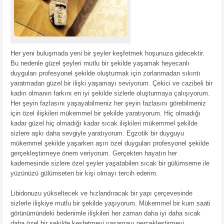
Her yeni buluşmada yeni bir şeyler keşfetmek hoşunuza gidecektir.
Bu nedenle güzel şeyleri mutlu bir şekilde yaşamak heyecanlı
duyguları profesyonel şekilde oluşturmak için zorlanmadan sıkıntı
yaratmadan güzel bir ilişki yaşamayı seviyorum. Çekici ve cazibeli bir
kadın olmanın farkını en iyi şekilde sizlerle oluşturmaya çalışıyorum.
Her şeyin fazlasını yaşayabilmeniz her şeyin fazlasını görebilmeniz
için özel ilişkileri mükemmel bir şekilde yaratıyorum. Hiç olmadığı
kadar güzel hiç olmadığı kadar sıcak ilişkileri mükemmel şekilde
sizlere aşkı daha sevgiyle yaratıyorum. Egzotik bir duyguyu
mükemmel şekilde yaşarken aşırı özel duyguları profesyonel şekilde
gerçekleştirmeye önem veriyorum. Gerçekten hayatın her
kademesinde sizlere özel şeyler yaşatabilen sıcak bir gülümseme ile
yüzünüzü gülümseten bir kişi olmayı tercih ederim.
Libidonuzu yükseltecek ve hızlandıracak bir yapı çerçevesinde
sizlerle ilişkiye mutlu bir şekilde yaşıyorum. Mükemmel bir kum saati
görünümündeki bedenimle ilişkileri her zaman daha iyi daha sıcak
daha özel bir şekilde keşfetmeyi yaşamayı gerçekleştirmeyi