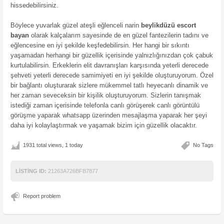
hissedebilirsiniz.
Böylece yuvarlak güzel ateşli eğlenceli narin
beylikdüzü escort
bayan
olarak kalçalarım sayesinde de en güzel fantezilerin tadını ve
eğlencesine en iyi şekilde keşfedebilirsin. Her hangi bir sıkıntı
yaşamadan herhangi bir güzellik içerisinde yalnızlığınızdan çok çabuk
kurtulabilirsin. Erkeklerin elit davranışları karşısında yeterli derecede
şehveti yeterli derecede samimiyeti en iyi şekilde oluşturuyorum. Özel
bir bağlantı oluşturarak sizlere mükemmel tatlı heyecanlı dinamik ve
her zaman seveceksin bir kişilik oluşturuyorum. Sizlerin tanışmak
istediği zaman içerisinde telefonla canlı görüşerek canlı görüntülü
görüşme yaparak whatsapp üzerinden mesajlaşma yaparak her şeyi
daha iyi kolaylaştırmak ve yaşamak bizim için güzellik olacaktır.
1931 total views, 1 today
No Tags
LISTING ID:
21263A726BFB7877
Report problem