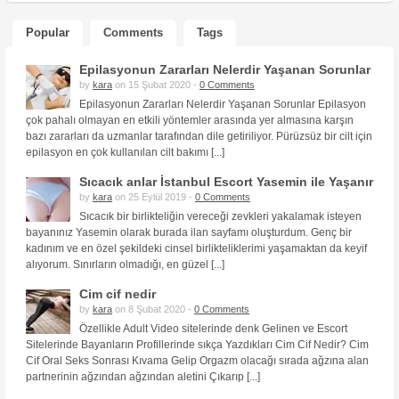
Popular
Comments
Tags
Epilasyonun Zararları Nelerdir Yaşanan Sorunlar
by
kara
on 15 Şubat 2020 -
0 Comments
Epilasyonun Zararları Nelerdir Yaşanan Sorunlar Epilasyon
çok pahalı olmayan en etkili yöntemler arasında yer almasına karşın
bazı zararları da uzmanlar tarafından dile getiriliyor. Pürüzsüz bir cilt için
epilasyon en çok kullanılan cilt bakımı [...]
Sıcacık anlar İstanbul Escort Yasemin ile Yaşanır
by
kara
on 25 Eylül 2019 -
0 Comments
Sıcacık bir birlikteliğin vereceği zevkleri yakalamak isteyen
bayanınız Yasemin olarak burada ilan sayfamı oluşturdum. Genç bir
kadınım ve en özel şekildeki cinsel birlikteliklerimi yaşamaktan da keyif
alıyorum. Sınırların olmadığı, en güzel [...]
Cim cif nedir
by
kara
on 8 Şubat 2020 -
0 Comments
Özellikle Adult Video sitelerinde denk Gelinen ve Escort
Sitelerinde Bayanların Profillerinde sıkça Yazdıkları Cim Cif Nedir? Cim
Cif Oral Seks Sonrası Kıvama Gelip Orgazm olacağı sırada ağzına alan
partnerinin ağzından ağzından aletini Çıkarıp [...]