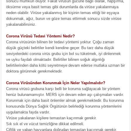
sonucu mümkün oluyor. Fakat virüsün gücüne bağlı olarak, hapşırma,
öksürme veya basit temas gibi durumlarda da virüse yakalanmaya
neden olabilir. Virüse yakalanmış bir kişinin temas ettiği bir eşyaya
dokunmak, ağız, burun ve göze temas ettirmek sonucu sizde virüse
yakalanabilirsiniz.
Corona Virüsü Tedavi Yöntemi Nedir?
Corona virüsünün bilinen bir tedavi yöntemi yoktur. Çoğu zaman
düşük güçteki belirtiler kendi kendine geçer. Bu tarz daha düşük
seviyelerdeki corona virüs grubu için bol su tüketmek, iyi dinlenmek
ve uyku faydalı olmaktadır. Belirtiler bilinen soğuk algınlığı
belirtilerinden daha kötü seyretmeye devam ederse mutlaka uzman bir
doktora görünmek gerekmektedir.
Corona Virüsünden Korunmak İçin Neler Yapılmalıdır?
Corona virüsü grubuna karşı belli bir koruma sağlayacak bir yöntem
henüz bulunamamıştır. MERS için devam eden aşı çalışmaları vardır.
Korunmak için daha basit önlemler almak gerekmektedir. Bu korunma
konusunda Dünya Sağlık Örgütünün belirlediği korunma yöntemlerini
uygulamakta fayda vardır.
Virüse yakalanan kişilere temastan kaçınmak gerekir.
Sık sık el ve vücut temizliğine dikkat edilmeli.
Çiftlik ve yaban hayvanlara doğrudan temastan kaçınmak gerekir.