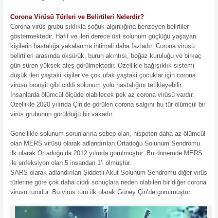
Corona Virüsü Türleri ve Belirtileri Nelerdir?
Corona virüs grubu sıklıkla soğuk algınlığına benzeyen belirtiler
göstermektedir. Hafif ve ileri derece üst solunum güçlüğü yaşayan
kişilerin hastalığa yakalanma ihtimali daha fazladır. Corona virüsü
belirtileri arasında öksürük, burun akıntısı, boğaz kuruluğu ve birkaç
gün süren yüksek ateş görülmektedir. Özellikle bağışıklık sistemi
düşük ileri yaştaki kişiler ve çok ufak yaştaki çocuklar için corona
virüsü bronşit gibi ciddi solunum yolu hastalığını tetikleyebilir.
İnsanlarda ölümcül ölçüde olabilecek pek az corona virüsü vardır.
Özellikle 2020 yılında Çin’de görülen corona salgını bu tür ölümcül bir
virüs grubunun görüldüğü bir vakadır.
Genellikle solunum sorunlarına sebep olan, nispeten daha az ölümcül
olan MERS virüsü olarak adlandırılan Ortadoğu Solunum Sendromu
ilk olarak Ortadoğu’da 2012 yılında görülmüştür. Bu dönemde MERS
ile enfeksiyon olan 5 insandan 1’i ölmüştür.
SARS olarak adlandırılan Şiddetli Akut Solunum Sendromu diğer virüs
türlerine göre çok daha ciddi sonuçlara neden olabilen bir diğer corona
virüsü türüdür. Bu virüs türü ilk olarak Güney Çin’de görülmüştür.