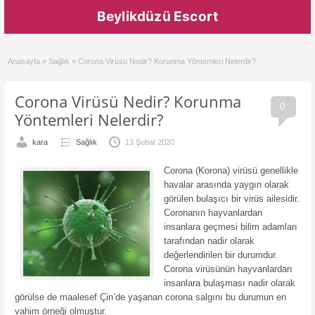
Beylikdüzü Escort
Anasayfa
»
Sağlık
»
Corona Virüsü Nedir? Korunma Yöntemleri Nelerdir?
Corona Virüsü Nedir? Korunma
0
Yöntemleri Nelerdir?
kara
Sağlık
13 Şubat 2020
Corona (Korona) virüsü genellikle
havalar arasında yaygın olarak
görülen bulaşıcı bir virüs ailesidir.
Coronanın hayvanlardan
insanlara geçmesi bilim adamları
tarafından nadir olarak
değerlendirilen bir durumdur.
Corona virüsünün hayvanlardan
insanlara bulaşması nadir olarak
görülse de maalesef Çin’de yaşanan corona salgını bu durumun en
vahim örneği olmuştur.