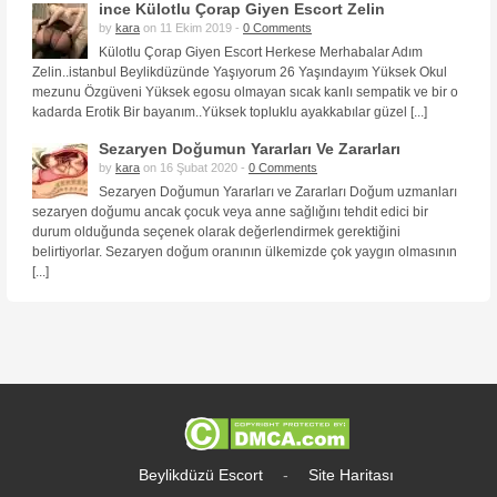
ince Külotlu Çorap Giyen Escort Zelin
by
kara
on 11 Ekim 2019 -
0 Comments
Külotlu Çorap Giyen Escort Herkese Merhabalar Adım
Zelin..istanbul Beylikdüzünde Yaşıyorum 26 Yaşındayım Yüksek Okul
mezunu Özgüveni Yüksek egosu olmayan sıcak kanlı sempatik ve bir o
kadarda Erotik Bir bayanım..Yüksek topluklu ayakkabılar güzel [...]
Sezaryen Doğumun Yararları Ve Zararları
by
kara
on 16 Şubat 2020 -
0 Comments
Sezaryen Doğumun Yararları ve Zararları Doğum uzmanları
sezaryen doğumu ancak çocuk veya anne sağlığını tehdit edici bir
durum olduğunda seçenek olarak değerlendirmek gerektiğini
belirtiyorlar. Sezaryen doğum oranının ülkemizde çok yaygın olmasının
[...]
Beylikdüzü Escort
-
Site Haritası