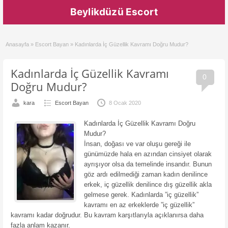
Beylikdüzü Escort
Anasayfa
»
Escort Bayan
»
Kadınlarda İç Güzellik Kavramı Doğru Mudur?
Kadınlarda İç Güzellik Kavramı
0
Doğru Mudur?
kara
Escort Bayan
8 Ocak 2020
Kadınlarda İç Güzellik Kavramı Doğru
Mudur?
İnsan, doğası ve var oluşu gereği ile
günümüzde hala en azından cinsiyet olarak
ayrışıyor olsa da temelinde insandır. Bunun
göz ardı edilmediği zaman kadın denilince
erkek, iç güzellik denilince dış güzellik akla
gelmese gerek. Kadınlarda ”iç güzellik”
kavramı en az erkeklerde ”iç güzellik”
kavramı kadar doğrudur. Bu kavram karşıtlarıyla açıklanırsa daha
fazla anlam kazanır.