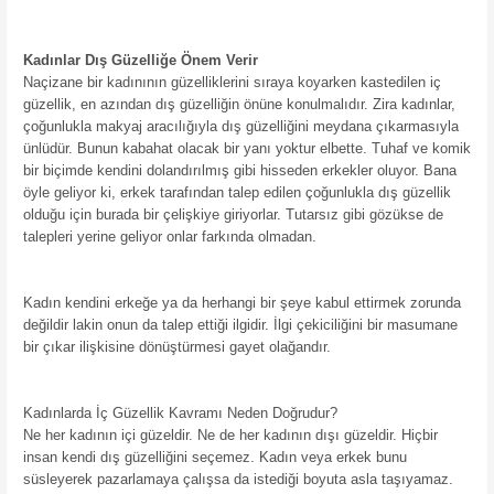
Kadınlar Dış Güzelliğe Önem Verir
Naçizane bir kadınının güzelliklerini sıraya koyarken kastedilen iç
güzellik, en azından dış güzelliğin önüne konulmalıdır. Zira kadınlar,
çoğunlukla makyaj aracılığıyla dış güzelliğini meydana çıkarmasıyla
ünlüdür. Bunun kabahat olacak bir yanı yoktur elbette. Tuhaf ve komik
bir biçimde kendini dolandırılmış gibi hisseden erkekler oluyor. Bana
öyle geliyor ki, erkek tarafından talep edilen çoğunlukla dış güzellik
olduğu için burada bir çelişkiye giriyorlar. Tutarsız gibi gözükse de
talepleri yerine geliyor onlar farkında olmadan.
Kadın kendini erkeğe ya da herhangi bir şeye kabul ettirmek zorunda
değildir lakin onun da talep ettiği ilgidir. İlgi çekiciliğini bir masumane
bir çıkar ilişkisine dönüştürmesi gayet olağandır.
Kadınlarda İç Güzellik Kavramı Neden Doğrudur?
Ne her kadının içi güzeldir. Ne de her kadının dışı güzeldir. Hiçbir
insan kendi dış güzelliğini seçemez. Kadın veya erkek bunu
süsleyerek pazarlamaya çalışsa da istediği boyuta asla taşıyamaz.