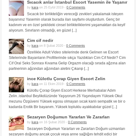
Sıcacık anlar İstanbul Escort Yasemin ile Yaşanır
by
kara
on 25 Eylül 2019 -
0 Comments
Sıcacık bir birlikteliğin vereceği zevkleri yakalamak isteyen
bayanınız Yasemin olarak burada ilan sayfamı oluşturdum. Genç bir
kadınım ve en özel şekildeki cinsel birlikteliklerimi yaşamaktan da keyif
alıyorum. Sınırların olmadığı, en güzel [...]
Cim cif nedir
by
kara
on 8 Şubat 2020 -
0 Comments
Özellikle Adult Video sitelerinde denk Gelinen ve Escort
Sitelerinde Bayanların Profillerinde sıkça Yazdıkları Cim Cif Nedir? Cim
Cif Oral Seks Sonrası Kıvama Gelip Orgazm olacağı sırada ağzına alan
partnerinin ağzından ağzından aletini Çıkarıp [...]
ince Külotlu Çorap Giyen Escort Zelin
by
kara
on 11 Ekim 2019 -
0 Comments
Külotlu Çorap Giyen Escort Herkese Merhabalar Adım
Zelin..istanbul Beylikdüzünde Yaşıyorum 26 Yaşındayım Yüksek Okul
mezunu Özgüveni Yüksek egosu olmayan sıcak kanlı sempatik ve bir o
kadarda Erotik Bir bayanım..Yüksek topluklu ayakkabılar güzel [...]
Sezaryen Doğumun Yararları Ve Zararları
by
kara
on 16 Şubat 2020 -
0 Comments
Sezaryen Doğumun Yararları ve Zararları Doğum uzmanları
sezaryen doğumu ancak çocuk veya anne sağlığını tehdit edici bir