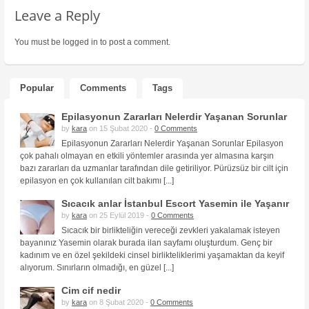
Leave a Reply
You must be
logged in
to post a comment.
Popular
Comments
Tags
Epilasyonun Zararları Nelerdir Yaşanan Sorunlar
by
kara
on 15 Şubat 2020 -
0 Comments
Epilasyonun Zararları Nelerdir Yaşanan Sorunlar Epilasyon
çok pahalı olmayan en etkili yöntemler arasında yer almasına karşın
bazı zararları da uzmanlar tarafından dile getiriliyor. Pürüzsüz bir cilt için
epilasyon en çok kullanılan cilt bakımı [...]
Sıcacık anlar İstanbul Escort Yasemin ile Yaşanır
by
kara
on 25 Eylül 2019 -
0 Comments
Sıcacık bir birlikteliğin vereceği zevkleri yakalamak isteyen
bayanınız Yasemin olarak burada ilan sayfamı oluşturdum. Genç bir
kadınım ve en özel şekildeki cinsel birlikteliklerimi yaşamaktan da keyif
alıyorum. Sınırların olmadığı, en güzel [...]
Cim cif nedir
by
kara
on 8 Şubat 2020 -
0 Comments