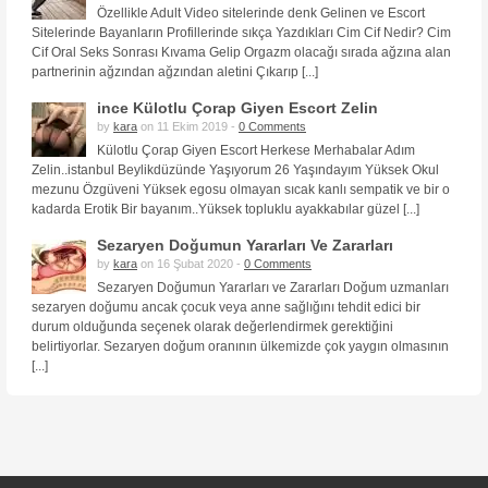
Özellikle Adult Video sitelerinde denk Gelinen ve Escort
Sitelerinde Bayanların Profillerinde sıkça Yazdıkları Cim Cif Nedir? Cim
Cif Oral Seks Sonrası Kıvama Gelip Orgazm olacağı sırada ağzına alan
partnerinin ağzından ağzından aletini Çıkarıp [...]
ince Külotlu Çorap Giyen Escort Zelin
by
kara
on 11 Ekim 2019 -
0 Comments
Külotlu Çorap Giyen Escort Herkese Merhabalar Adım
Zelin..istanbul Beylikdüzünde Yaşıyorum 26 Yaşındayım Yüksek Okul
mezunu Özgüveni Yüksek egosu olmayan sıcak kanlı sempatik ve bir o
kadarda Erotik Bir bayanım..Yüksek topluklu ayakkabılar güzel [...]
Sezaryen Doğumun Yararları Ve Zararları
by
kara
on 16 Şubat 2020 -
0 Comments
Sezaryen Doğumun Yararları ve Zararları Doğum uzmanları
sezaryen doğumu ancak çocuk veya anne sağlığını tehdit edici bir
durum olduğunda seçenek olarak değerlendirmek gerektiğini
belirtiyorlar. Sezaryen doğum oranının ülkemizde çok yaygın olmasının
[...]