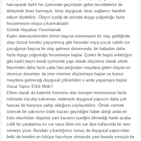
harcayarak farklı his içerisinde geçmişten gelen tecrübelerini de
ekleyerek biraz karmaşık, biraz duygusal, biraz sağlamcı hareket
ediyor diyebiliriz. Olayın içeriği de aslında duygu yoğunluğu fazla
hissetmesini ortaya çıkarmaktadır.
Günlük Hayattan Yorumlamak
Kadın ebeveynlerinden birinin başına istenmeyen bir olay geldiğinde
olayı bizzat kendisi yaşıyormuş gibi hisseder veya çocuk sahibi ise
çocuğunun başına bir olay gelmesi durumunda, bir babadan daha
fazla duygu yoğunluğu hissetmeye başlar. Çünkü ilk başta anlattığım
gibi kadın beyni kendi içerisinde yapı olarak düşünme olarak erkek
beyninden daha fazla çaba harcadığından meydana gelen olayda en
olumsuz durumları da ister istemez düşünmeye başlar ve bunun
meydana getireceği duygusal çöküntüleri o anda yaşamaya başlar.
Vücut Yapısı Etkili Midir?
Etken olarak da kadınlık hormonu olan östrojen hormonunun fazla
miktarda vücutta salınması nedeniyle duygusal yapısını daha çok
hassas bir bünyeye sahip olduğunu söyleyebiliriz. Örnek vermek
istersek bir yakınının trafik kazası geçirdiğini haber aldığı anda en
kötü olasılıkları düşünür yani kazanın içeriğini bilmediği halde acaba
ciddi bir yaralanma mı var veya ölüm mü var diye kafasında bir nevi
senaryo çizer. Bundaki çıkardığımız sonuç da duygusal yapısından
belki de kendini en kötüye hazırlıyor olmasıdır yani burada sonuçta bir