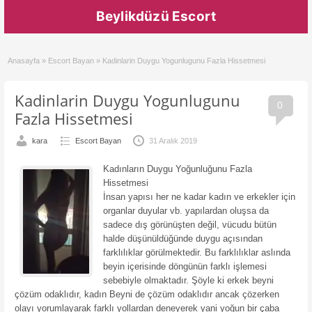
Beylikdüzü Escort
Anasayfa
»
Escort Bayan
»
Kadinlarin Duygu Yogunlugunu Fazla Hissetmesi
Kadinlarin Duygu Yogunlugunu
0
Fazla Hissetmesi
kara
Escort Bayan
31 Aralık 2019
Kadınların Duygu Yoğunluğunu Fazla
Hissetmesi
İnsan yapısı her ne kadar kadın ve erkekler için
organlar duyular vb. yapılardan oluşsa da
sadece dış görünüşten değil, vücudu bütün
halde düşünüldüğünde duygu açısından
farklılıklar görülmektedir. Bu farklılıklar aslında
beyin içerisinde döngünün farklı işlemesi
sebebiyle olmaktadır. Şöyle ki erkek beyni
çözüm odaklıdır, kadın Beyni de çözüm odaklıdır ancak çözerken
olayı yorumlayarak farklı yollardan deneyerek yani yoğun bir çaba