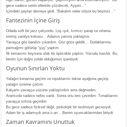
gece sadece senin ellerinle çözülecek, Ayşen…”
İçimdeki şeytan devreye girdi. “Bakalım neler istiyor bu beyimiz…”
Fantezinin İçine Giriş
Odada soft bir jazz çalıyordu. Loş ışık, kırmızı şarap ve ortama
sinmiş vanilya kokusu… Adamın yanına yaklaştım.
Yavaşça göz bandını çıkardım. Göz göze geldik… Dudaklarıma
parmağımı götürüp “şşş” yaptım.
İlk temasımı boynuna ufak bir öpücükle yaptım. Vücudu kasıldı. Bu,
benim için doğru yolda olduğumun işaretiydi.
Oyunun Sınırları Yoktu
Yatağın kenarına geçtim ve topuklarımı tekrar ayağıma geçirip
yatağın üzerine çıktım.
Kalçamı yavaşça yüzüne yaklaştırdım ama değmedim.
Aramızda sadece nefes vardı. Sonra onu ters çevirdim. Tırnaklarımı
yavaşça sırtına geçirdim.
Bu gece sadece fiziksel değil, psikolojik bir teslimiyet gecesiydi.
Adam bir iş adamıydı ama o an… Benim oyuncaklarımdan biriydi.
Zaman Kavramını Unuttuk