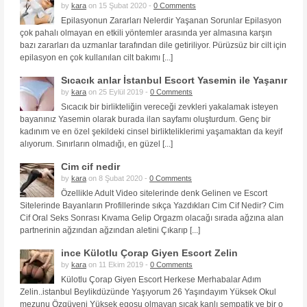
by
kara
on 15 Şubat 2020 -
0 Comments
Epilasyonun Zararları Nelerdir Yaşanan Sorunlar Epilasyon
çok pahalı olmayan en etkili yöntemler arasında yer almasına karşın
bazı zararları da uzmanlar tarafından dile getiriliyor. Pürüzsüz bir cilt için
epilasyon en çok kullanılan cilt bakımı [...]
Sıcacık anlar İstanbul Escort Yasemin ile Yaşanır
by
kara
on 25 Eylül 2019 -
0 Comments
Sıcacık bir birlikteliğin vereceği zevkleri yakalamak isteyen
bayanınız Yasemin olarak burada ilan sayfamı oluşturdum. Genç bir
kadınım ve en özel şekildeki cinsel birlikteliklerimi yaşamaktan da keyif
alıyorum. Sınırların olmadığı, en güzel [...]
Cim cif nedir
by
kara
on 8 Şubat 2020 -
0 Comments
Özellikle Adult Video sitelerinde denk Gelinen ve Escort
Sitelerinde Bayanların Profillerinde sıkça Yazdıkları Cim Cif Nedir? Cim
Cif Oral Seks Sonrası Kıvama Gelip Orgazm olacağı sırada ağzına alan
partnerinin ağzından ağzından aletini Çıkarıp [...]
ince Külotlu Çorap Giyen Escort Zelin
by
kara
on 11 Ekim 2019 -
0 Comments
Külotlu Çorap Giyen Escort Herkese Merhabalar Adım
Zelin..istanbul Beylikdüzünde Yaşıyorum 26 Yaşındayım Yüksek Okul
mezunu Özgüveni Yüksek egosu olmayan sıcak kanlı sempatik ve bir o