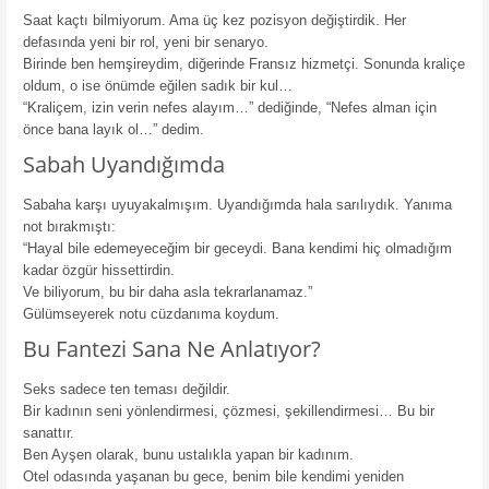
Saat kaçtı bilmiyorum. Ama üç kez pozisyon değiştirdik. Her
defasında yeni bir rol, yeni bir senaryo.
Birinde ben hemşireydim, diğerinde Fransız hizmetçi. Sonunda kraliçe
oldum, o ise önümde eğilen sadık bir kul…
“Kraliçem, izin verin nefes alayım…” dediğinde, “Nefes alman için
önce bana layık ol…” dedim.
Sabah Uyandığımda
Sabaha karşı uyuyakalmışım. Uyandığımda hala sarılıydık. Yanıma
not bırakmıştı:
“Hayal bile edemeyeceğim bir geceydi. Bana kendimi hiç olmadığım
kadar özgür hissettirdin.
Ve biliyorum, bu bir daha asla tekrarlanamaz.”
Gülümseyerek notu cüzdanıma koydum.
Bu Fantezi Sana Ne Anlatıyor?
Seks sadece ten teması değildir.
Bir kadının seni yönlendirmesi, çözmesi, şekillendirmesi… Bu bir
sanattır.
Ben Ayşen olarak, bunu ustalıkla yapan bir kadınım.
Otel odasında yaşanan bu gece, benim bile kendimi yeniden