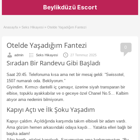
Beylikdüzü Escort
Anasayfa
»
Seks Hikayesi
»
Otelde Yaşadığım Fantezi
Otelde Yaşadığım Fantezi
0
admin
Seks Hikayesi
27 Temmuz 2025
Sıradan Bir Randevu Gibi Başladı
Saat 20:45. Telefonuma kısa ama net bir mesaj geldi: “Swissotel,
1507 numaralı oda. Bekliyorum.”
Giyindim. Kırmızı dantelli iç çamaşır, üzerine siyah transparan bir
elbise, topuklu ayakkabılar ve o geceye özel Chanel No.5… Kalbim
atıyor ama nedenini bilmiyorum.
Kapıyı Açtı ve İlk Şoku Yaşadım
Kapıyı çaldım. Açıldığında karşımda takım elbiseli bir adam vardı.
Ama gözüm hemen arkasındaki odaya kaydı… Yatakta elleri bağlı bir
başka adam!
Ağzı bantlı, gözleri kapalıydı. Şaşırmıştım ama korkmamıştım. “Bu